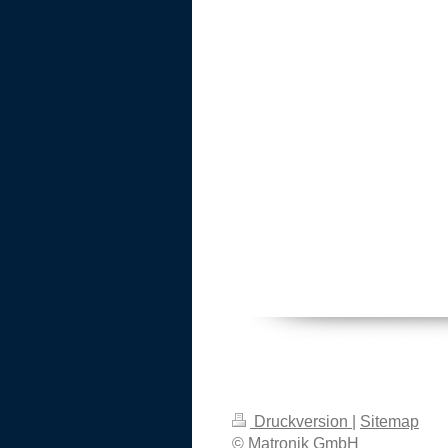
Druckversion
|
Sitemap
© Matronik GmbH