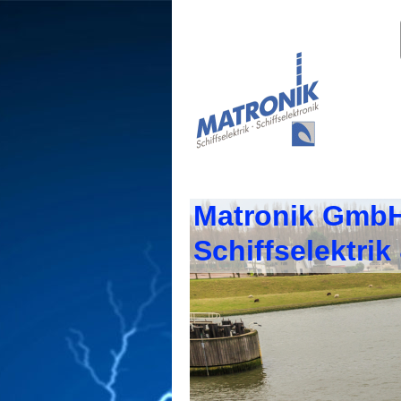
Matronik Gmb
Schiffselektrik